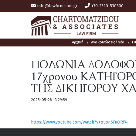
info@lawfirm.com.gr
+30-2310-530500
Αρχική
Ανακοινώσεις/Νέα
Π
ΠΟΛΩΝΙΑ ΔΟΛΟΦΟΝΙ
17χρονου ΚΑΤΗΓΟ
ΤΗΣ ΔΙΚΗΓΟΡΟΥ Χ
2025-05-28 13:29:59
https://www.youtube.com/watch?v=puon6FuORf4