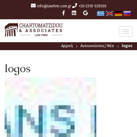
info@lawfirm.com.gr
+30-2310-530500
T
O
G
G
Αρχική
Ανακοινώσεις/Νέα
logos
L
E
N
A
logos
V
I
G
A
T
I
O
N